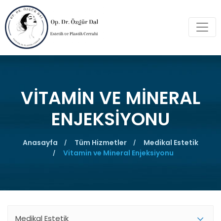
VITAMIN VE MINERAL
ENJEKSIYONU
Anasayfa
Tüm Hizmetler
Medikal Estetik
Vitamin ve Mineral Enjeksiyonu
Medikal Estetik