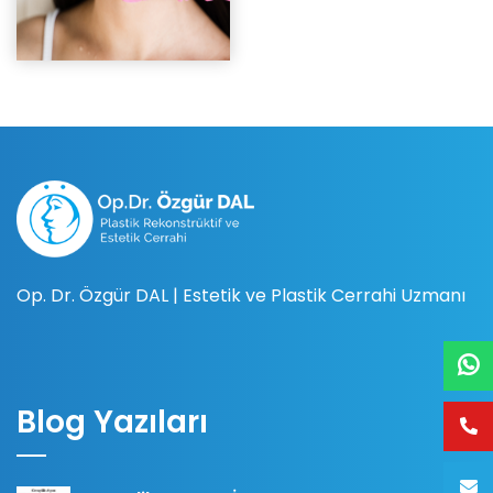
Op. Dr. Özgür DAL | Estetik ve Plastik Cerrahi Uzmanı
Blog Yazıları